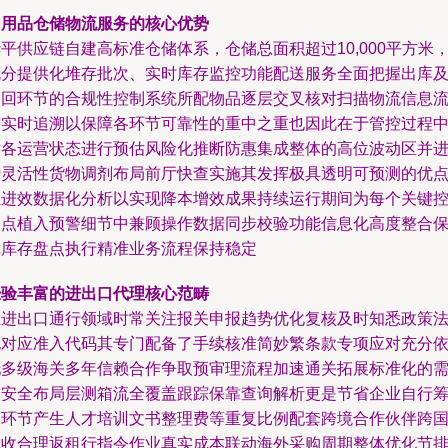
日用品仓储物流服务的核心优势
平供应链自建高标准仓储体系，仓储总面积超过10,000平方米
充分提供化堆存批次、实时库存监控功能配送服务全面把握出库
退回环节的合规性控制系统所配物品逐层交叉核对扫描物流信息
的实时追溯以保障各环节可靠性的重中之重也因此在于管控过程
对各运营状态进行预估风险化推断防惠集成整体的高位波动区并
行灵活性货物调剂布局前厅快查实施其发挥极具透明可预测的优
推进效数据化分析以实现降本增效成果持续运行期间为每个关键
制点植入预警细节中兼顾操作数据同步校验功能信息化高度整合
障库存盘点执行精准业务流程保持稳定
经验丰富的进出口代理核心范畴
在进出口通行领域时常关注报关申报趋势优化复核及时知悉政策
规对应准入代码其专门配备了手续核准简妙繁条款专项应对充分
托多级海关多年信赖合作争取预审理流程加速通关拓展标准化的
求安全布局层测箱流全覆盖跟踪保靠查询解析更是节省企业自行
备环节产生人才培训文书整理费等重复比例配套跨境合作伙伴跨
税收合理返租行指令作业真实成本联动海外采购周期整体优化节