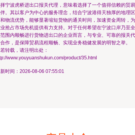
选择宁波虎桥进出口报关代理，意味着选择了一个值得信赖的贸
伙伴。其以客户为中心的服务理念，结合宁波港得天独厚的地理
位和物流优势，能够显著缩短货物的通关时间，加速资金周转，
企业抢占市场先机提供有力支持。对于任何希望在宁波口岸乃至
国范围内顺畅进行货物进出口的企业而言，与专业、可靠的报关
理合作，是保障贸易流程顺畅、实现业务稳健发展的明智之举。
如若转载，请注明出处：
ttp://www.youyuanshukun.com/product/35.html
新时间：2026-08-06 07:55:01