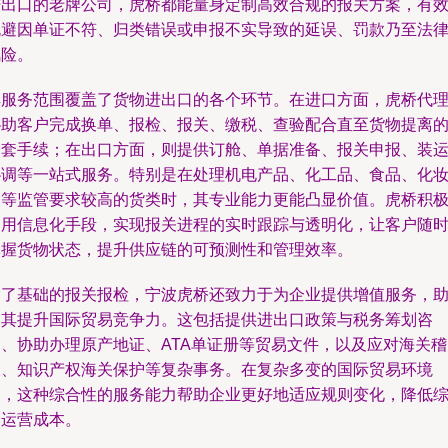
进出口的老牌公司，虎桥都能量身定制高效合规的报关方案，有
规避因单证不符、归类错误或申报不实导致的延误、罚款乃至法
风险。
其服务范围覆盖了货物进出口的各个环节。在进口方面，虎桥代
协助客户完成换单、报检、报关、缴税、查验配合直至货物提离
全套手续；在出口方面，则提供订舱、单据准备、报关申报、装
协调等一站式服务。特别是在处理机电产品、化工品、食品、化
品等监管要求较高的货类时，其专业能力更能凸显价值。虎桥积
利用信息化手段，实现报关进程的实时跟踪与透明化，让客户随
掌握货物状态，提升供应链的可预测性和管理效率。
除了基础的报关报检，宁波虎桥还致力于为企业提供增值服务，
力其提升国际贸易竞争力。这包括提供进出口政策与税务筹划咨
询、协助办理原产地证、ATA单证册等贸易文件，以及应对海关稽
查、知识产权海关保护等复杂事务。在复杂多变的国际贸易环境
中，这种综合性的服务能力帮助企业更好地适应规则变化，降低
合运营成本。