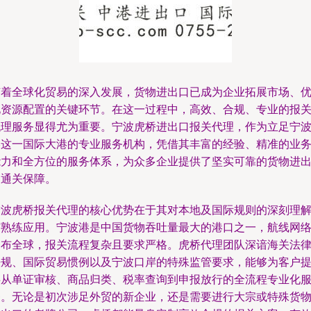
随着全球化贸易的深入发展，货物进出口已成为企业拓展市场、
化资源配置的关键环节。在这一过程中，高效、合规、专业的报
代理服务显得尤为重要。宁波虎桥进出口报关代理，作为立足宁
港这一国际大港的专业服务机构，凭借其丰富的经验、精准的业
能力和全方位的服务体系，为众多企业提供了坚实可靠的货物进
口通关保障。
宁波虎桥报关代理的核心优势在于其对本地及国际规则的深刻理
与熟练应用。宁波港是中国货物吞吐量最大的港口之一，航线网
遍布全球，报关流程复杂且要求严格。虎桥代理团队深谙海关法
法规、国际贸易惯例以及宁波口岸的特殊监管要求，能够为客户
供从单证审核、商品归类、税率查询到申报放行的全流程专业化
务。无论是初次涉足外贸的新企业，还是需要进行大宗或特殊货