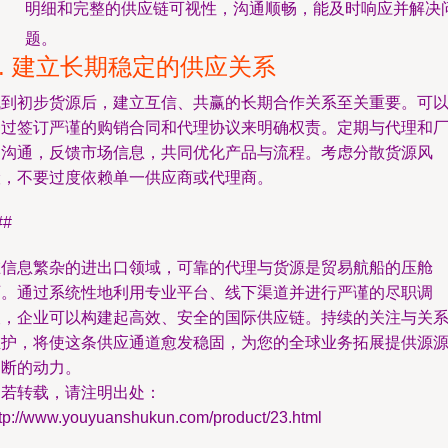
明细和完整的供应链可视性，沟通顺畅，能及时响应并解决
题。
4. 建立长期稳定的供应关系
找到初步货源后，建立互信、共赢的长期合作关系至关重要。可
通过签订严谨的购销合同和代理协议来明确权责。定期与代理和
家沟通，反馈市场信息，共同优化产品与流程。考虑分散货源风
险，不要过度依赖单一供应商或代理商。
##
在信息繁杂的进出口领域，可靠的代理与货源是贸易航船的压舱
石。通过系统性地利用专业平台、线下渠道并进行严谨的尽职调
查，企业可以构建起高效、安全的国际供应链。持续的关注与关
维护，将使这条供应通道愈发稳固，为您的全球业务拓展提供源
不断的动力。
如若转载，请注明出处：
ttp://www.youyuanshukun.com/product/23.html