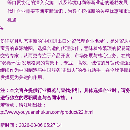
等自贸协定的深入实施，以及跨境电商等新业态的蓬勃发展
代理企业需要不断更新知识，为客户挖掘新的关税优惠和市
机遇。
##
一份详尽且动态更新的“中国进出口外贸代理企业名录”，是外贸从
者宝贵的资源地图。选择合适的代理伙伴，意味着将繁琐的贸易
程交给专家，从而更专注于产品开发、市场拓展与核心业务。在
建“双循环”新发展格局的背景下，专业、高效、诚信的外贸代理企
将继续作为中国制造与中国服务“走出去”的得力助手，在全球供应
中发挥更为关键的作用。
（注：本文旨在提供行业概览与查找指引。具体选择企业时，请
必进行独立的尽职调查与合同审核。）
如若转载，请注明出处：
ttp://www.youyuanshukun.com/product/22.html
新时间：2026-08-06 05:27:14