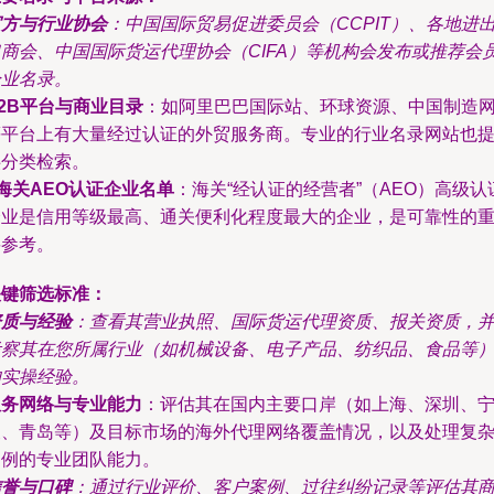
官方与行业协会
：中国国际贸易促进委员会（CCPIT）、各地进
口商会、中国国际货运代理协会（CIFA）等机构会发布或推荐会
企业名录。
2B平台与商业目录
：如阿里巴巴国际站、环球资源、中国制造
等平台上有大量经过认证的外贸服务商。专业的行业名录网站也
供分类检索。
海关AEO认证企业名单
：海关“经认证的经营者”（AEO）高级认
企业是信用等级最高、通关便利化程度最大的企业，是可靠性的
要参考。
关键筛选标准：
资质与经验
：查看其营业执照、国际货运代理资质、报关资质，
考察其在您所属行业（如机械设备、电子产品、纺织品、食品等
的实操经验。
服务网络与专业能力
：评估其在国内主要口岸（如上海、深圳、
波、青岛等）及目标市场的海外代理网络覆盖情况，以及处理复
案例的专业团队能力。
信誉与口碑
：通过行业评价、客户案例、过往纠纷记录等评估其